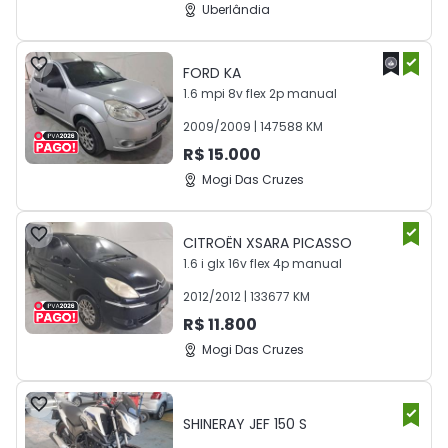
Uberlândia
FORD
KA
1.6 mpi 8v flex 2p manual
2009
/
2009
|
147588
KM
R$
15.000
Mogi Das Cruzes
CITROËN
XSARA PICASSO
1.6 i glx 16v flex 4p manual
2012
/
2012
|
133677
KM
R$
11.800
Mogi Das Cruzes
SHINERAY
JEF 150 S