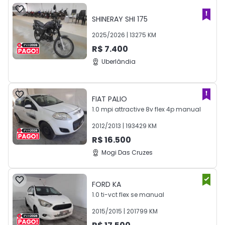
SHINERAY
SHI 175
2025
/
2026
|
13275
KM
R$
7.400
Uberlândia
FIAT
PALIO
1.0 mpi attractive 8v flex 4p manual
2012
/
2013
|
193429
KM
R$
16.500
Mogi Das Cruzes
FORD
KA
1.0 ti-vct flex se manual
2015
/
2015
|
201799
KM