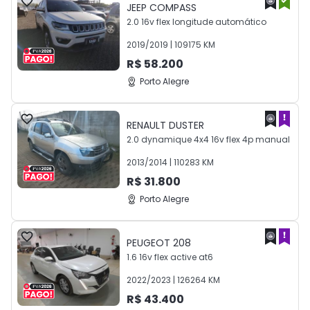
JEEP
COMPASS
2.0 16v flex longitude automático
2019
/
2019
|
109175
KM
R$
58.200
Porto Alegre
RENAULT
DUSTER
2.0 dynamique 4x4 16v flex 4p manual
2013
/
2014
|
110283
KM
R$
31.800
Porto Alegre
PEUGEOT
208
1.6 16v flex active at6
2022
/
2023
|
126264
KM
R$
43.400