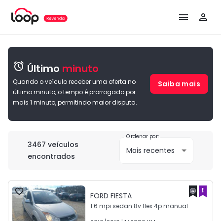
Para você lojista e concessionário que busca reposição de esto
Último
minuto
Quando o veículo receber uma oferta no
Saiba mais
último minuto, o tempo é prorrogado por
mais 1 minuto, permitindo maior disputa.
Ordenar por:
3467
veículos
encontrados
FORD
FIESTA
1.6 mpi sedan 8v flex 4p manual