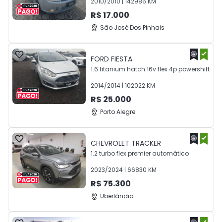
2010
/
2010
|
142986
KM
R$
17.000
São José Dos Pinhais
FORD
FIESTA
1.6 titanium hatch 16v flex 4p powershift
2014
/
2014
|
102022
KM
R$
25.000
Porto Alegre
CHEVROLET
TRACKER
1.2 turbo flex premier automático
2023
/
2024
|
66830
KM
R$
75.300
Uberlândia