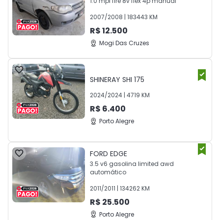
1.0 mpi fire 8v flex 4p manual
2007
/
2008
|
183443
KM
R$
12.500
Mogi Das Cruzes
SHINERAY
SHI 175
2024
/
2024
|
4719
KM
R$
6.400
Porto Alegre
FORD
EDGE
3.5 v6 gasolina limited awd
automático
2011
/
2011
|
134262
KM
R$
25.500
Porto Alegre