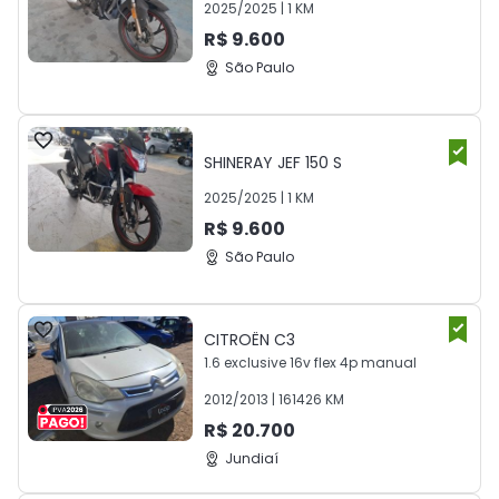
2025
/
2025
|
1
KM
R$
9.600
São Paulo
SHINERAY
JEF 150 S
2025
/
2025
|
1
KM
R$
9.600
São Paulo
CITROËN
C3
1.6 exclusive 16v flex 4p manual
2012
/
2013
|
161426
KM
R$
20.700
Jundiaí