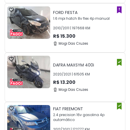
FORD
FIESTA
1.6 mpi hatch 8v flex 4p manual
2010
/
2011
|
197668
KM
R$
15.300
Mogi Das Cruzes
DAFRA
MAXSYM 400i
2020
/
2021
|
61505
KM
R$
13.200
Mogi Das Cruzes
FIAT
FREEMONT
2.4 precision 16v gasolina 4p
automático
2012
/
2012
|
172777
KM