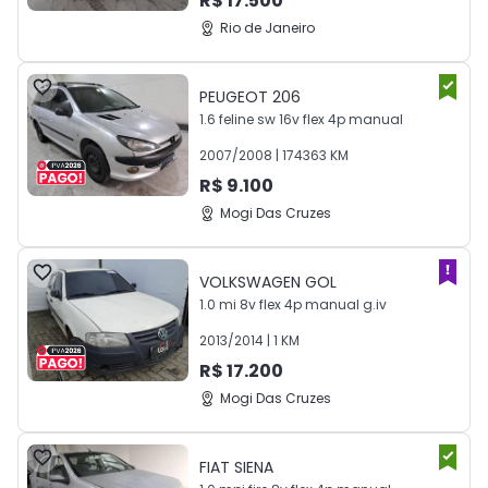
R$
17.500
Rio de Janeiro
PEUGEOT
206
1.6 feline sw 16v flex 4p manual
2007
/
2008
|
174363
KM
R$
9.100
Mogi Das Cruzes
VOLKSWAGEN
GOL
1.0 mi 8v flex 4p manual g.iv
2013
/
2014
|
1
KM
R$
17.200
Mogi Das Cruzes
FIAT
SIENA